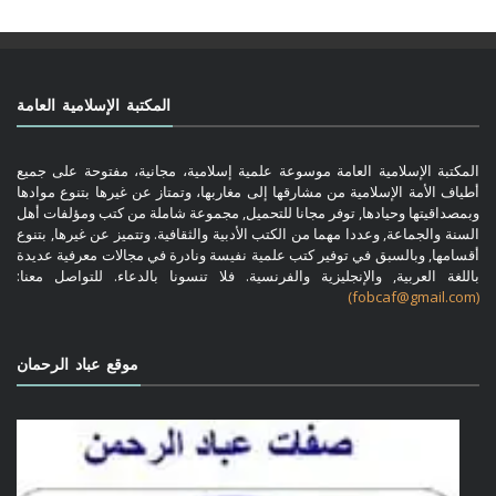
المكتبة الإسلامية العامة
المكتبة الإسلامية العامة موسوعة علمية إسلامية، مجانية، مفتوحة على جميع
أطياف الأمة الإسلامية من مشارقها إلى مغاربها، وتمتاز عن غيرها بتنوع موادها
وبمصداقيتها وحيادها, توفر مجانا للتحميل, مجموعة شاملة من كتب ومؤلفات أهل
السنة والجماعة, وعددا مهما من الكتب الأدبية والثقافية. وتتميز عن غيرها, بتنوع
أقسامها, وبالسبق في توفير كتب علمية نفيسة ونادرة في مجالات معرفية عديدة
باللغة العربية, والإنجليزية والفرنسية. فلا تنسونا بالدعاء. للتواصل معنا:
(fobcaf@gmail.com)
موقع عباد الرحمان