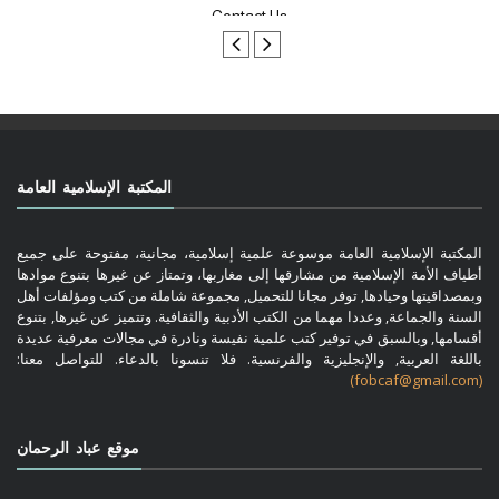
المكتبة الإسلامية العامة
المكتبة الإسلامية العامة موسوعة علمية إسلامية، مجانية، مفتوحة على جميع
أطياف الأمة الإسلامية من مشارقها إلى مغاربها، وتمتاز عن غيرها بتنوع موادها
وبمصداقيتها وحيادها, توفر مجانا للتحميل, مجموعة شاملة من كتب ومؤلفات أهل
السنة والجماعة, وعددا مهما من الكتب الأدبية والثقافية. وتتميز عن غيرها, بتنوع
أقسامها, وبالسبق في توفير كتب علمية نفيسة ونادرة في مجالات معرفية عديدة
باللغة العربية, والإنجليزية والفرنسية. فلا تنسونا بالدعاء. للتواصل معنا:
(fobcaf@gmail.com)
موقع عباد الرحمان