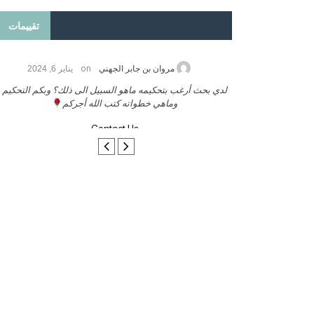
تقييمات
on
2026
مروان بن جابر الجهني
يناير 6, 2024
ب بنشر كتابي معكم
لدي بحث أرغب بتحكيمه ماهو السبيل الى ذلك؟ وبكم التحكيم
وماهي خطواته كتب الله أجركم
Contact Us