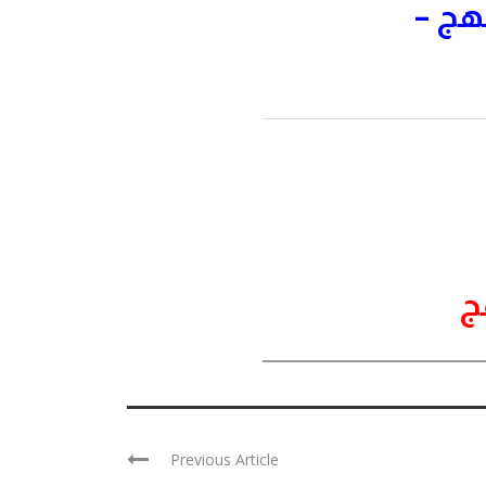
هج –
ج
Previous Article