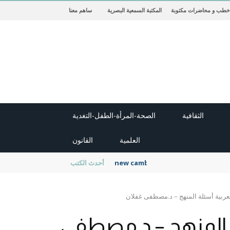
خطب و محاضرات مكتوبة
المكتبة السمعية البصرية
ساهم معنا
الثقافية
الصحة-المرأة-الطفل-التغدية
العلمية
القانون
new cambridge history of islam
أحدث الكتب
لعربية أسئلة المنهج – د.مصطفى غفلان
ة المنهج – د.مصطفى