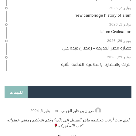
يوليو 2, 2026
new cambridge history of islam
يوليو 1, 2026
Islam Civilisation
يونيو 29, 2026
حضارة مصر القديمة – رمضان عبده علي
يونيو 29, 2026
التراث والحضارة الإسلامية- القائمة الثانية
تقييمات
on
حامد الزريقي
يناير 25, 2026
السلام عليكم ورحمة الله وبركاتة أرغب بنشر كتابي معكم
لدي بحث أرغب ب
تواصل معنا