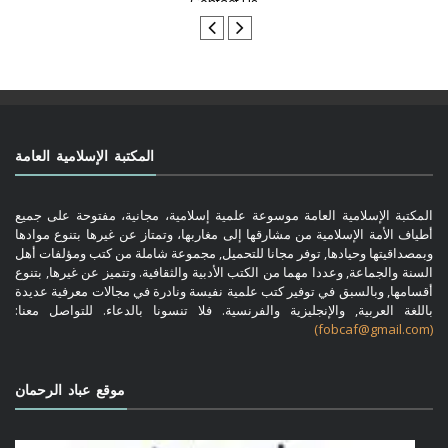
المكتبة الإسلامية العامة
المكتبة الإسلامية العامة موسوعة علمية إسلامية، مجانية، مفتوحة على جميع
أطياف الأمة الإسلامية من مشارقها إلى مغاربها، وتمتاز عن غيرها بتنوع موادها
وبمصداقيتها وحيادها, توفر مجانا للتحميل, مجموعة شاملة من كتب ومؤلفات أهل
السنة والجماعة, وعددا مهما من الكتب الأدبية والثقافية. وتتميز عن غيرها, بتنوع
أقسامها, وبالسبق في توفير كتب علمية نفيسة ونادرة في مجالات معرفية عديدة
باللغة العربية, والإنجليزية والفرنسية. فلا تنسونا بالدعاء. للتواصل معنا:
(fobcaf@gmail.com)
موقع عباد الرحمان