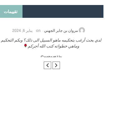
تقييمات
on
2026
مروان بن جابر الجهني
يناير 6, 2024
ب بنشر كتابي معكم
لدي بحث أرغب بتحكيمه ماهو السبيل الى ذلك؟ وبكم التحكيم
وماهي خطواته كتب الله أجركم
Contact Us