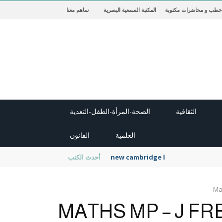
خطب و محاضرات مكتوبة
المكتبة السمعية البصرية
ساهم معنا
الثقافية
الصحة-المرأة-الطفل-التغدية
العلمية
القانون
new cambridge history of islam
أحدث الكتب
Ma
MATHS MP – J F