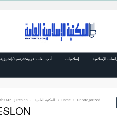
راسات الإسلامية
إسلاميات
أدب, لغات: عربية/فرنسية/إنجليزية
Uncategorized
›
Home
›
المكتبة العلمية
›
ths MP – J Freslon
RESLON