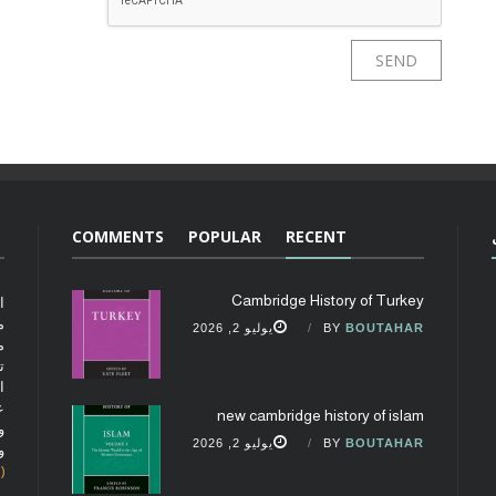
COMMENTS
POPULAR
RECENT
Cambridge History of Turkey
ا
م
BOUTAHAR
BY
يوليو 2, 2026
م
ت
ا
ع
new cambridge history of islam
و
BOUTAHAR
BY
يوليو 2, 2026
و
(fobcaf@gmail.com)