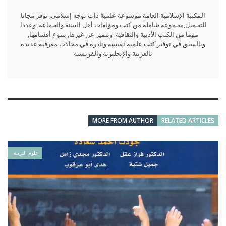
المكتبة الإسلامية العامة موسوعة علمية ذات توجه إسلامي, توفر مجانا
للتحميل,مجموعة شاملة من كتب ومؤلفات أهل السنة والجماعة, وعددا
مهما من الكتب الأدبية والثقافية. وتتميز عن غيرها, بتنوع أقسامها,
وبالسبق في توفير كتب علمية نفيسة ونادرة في مجالات معرفية عديدة
بالعربية والإنجليزية والفرنسية
MORE FROM AUTHOR
RELATED ARTICLES
علوم التربية