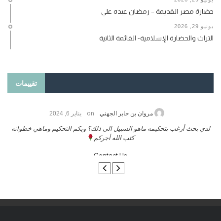
حضارة مصر القديمة – رمضان عبده علي
يونيو 29, 2026
التراث والحضارة الإسلامية- القائمة الثانية
تقييمات
on
حامد الزريقي
يناير 25, 2026
السلام عليكم ورحمة الله وبركاتة أرغب بنشر كتابي معكم
لد
تواصل معنا