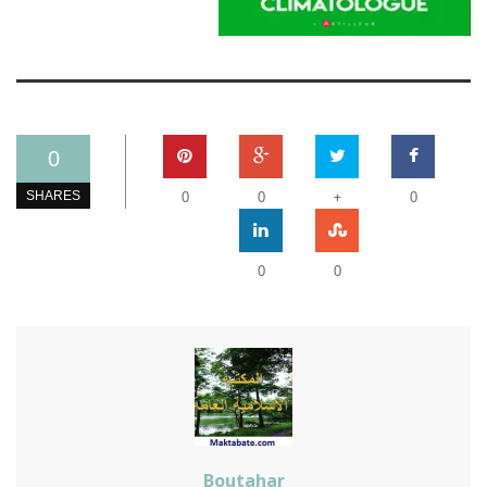
0
+
SHARES
0
0
0
0
0
Boutahar