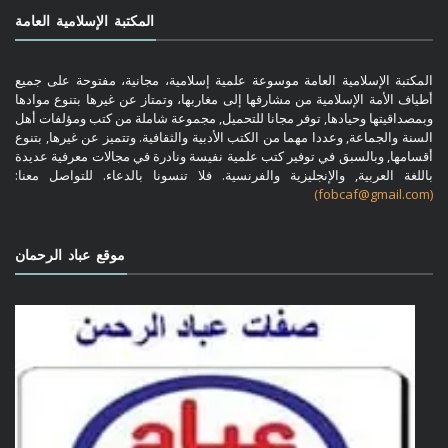
المكتبة الإسلامية العامة
المكتبة الإسلامية العامة موسوعة علمية إسلامية، مجانية، مفتوحة على جميع
أطياف الأمة الإسلامية من مشارقها إلى مغاربها، وتمتاز عن غيرها بتنوع موادها
وبمصداقيتها وحيادها, توفر مجانا للتحميل, مجموعة شاملة من كتب ومؤلفات أهل
السنة والجماعة, وعددا مهما من الكتب الأدبية والثقافية. وتتميز عن غيرها, بتنوع
أقسامها, وبالسبق في توفير كتب علمية نفيسة ونادرة في مجالات معرفية عديدة
باللغة العربية, والإنجليزية والفرنسية. فلا تنسونا بالدعاء. للتواصل معنا:
(fobcaf@gmail.com)
موقع عباد الرحمان