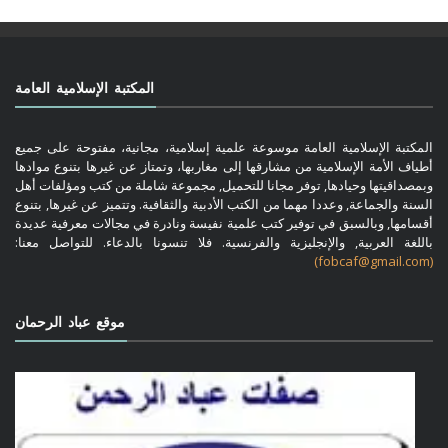
المكتبة الإسلامية العامة
المكتبة الإسلامية العامة موسوعة علمية إسلامية، مجانية، مفتوحة على جميع
أطياف الأمة الإسلامية من مشارقها إلى مغاربها، وتمتاز عن غيرها بتنوع موادها
وبمصداقيتها وحيادها, توفر مجانا للتحميل, مجموعة شاملة من كتب ومؤلفات أهل
السنة والجماعة, وعددا مهما من الكتب الأدبية والثقافية. وتتميز عن غيرها, بتنوع
أقسامها, وبالسبق في توفير كتب علمية نفيسة ونادرة في مجالات معرفية عديدة
باللغة العربية, والإنجليزية والفرنسية. فلا تنسونا بالدعاء. للتواصل معنا:
(fobcaf@gmail.com)
موقع عباد الرحمان