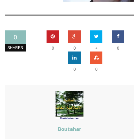
0
+
SHARES
0
0
0
0
0
Boutahar