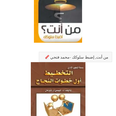
من أنت, إضبط سلوكك -محمد فتحي