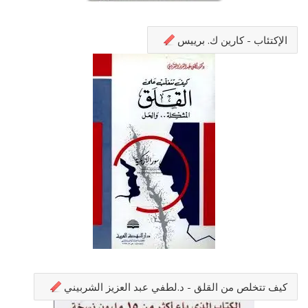
الإكتئاب - كارين ك. برييس
كيف تتخلص من القلق - د.لطفي عبد العزيز الشربيني