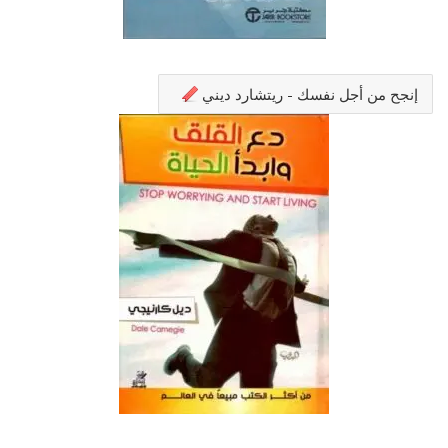
إنجح من أجل نفسك - ريتشارد ديني