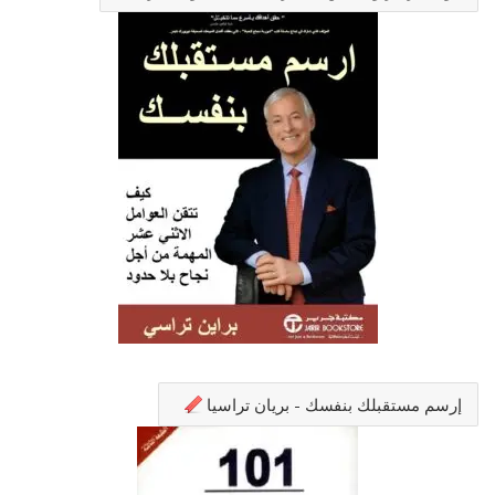
إرسم مستقبلك بنفسك - بريان تراسيا