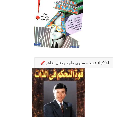
للأذكياء فقط - سلوى ماجد وحنان ضاهر