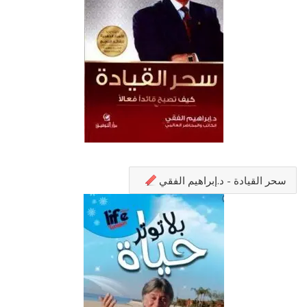
سحر القيادة - د.إبراهيم الفقي