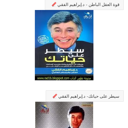
قوة العقل الباطن - د.إبراهيم الفقي
سيطر على حياتك- د.إبراهيم الفقي