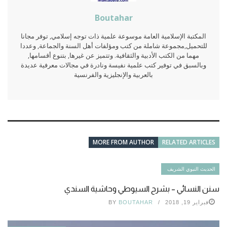
Boutahar
المكتبة الإسلامية العامة موسوعة علمية ذات توجه إسلامي, توفر مجانا
للتحميل,مجموعة شاملة من كتب ومؤلفات أهل السنة والجماعة, وعددا
مهما من الكتب الأدبية والثقافية. وتتميز عن غيرها, بتنوع أقسامها,
وبالسبق في توفير كتب علمية نفيسة ونادرة في مجالات معرفية عديدة
بالعربية والإنجليزية والفرنسية
MORE FROM AUTHOR
RELATED ARTICLES
الحديث النبوي الشريف
سنن النسائي – بشرح السيوطي وحاشية السندي
فبراير 19, 2018
BOUTAHAR
BY