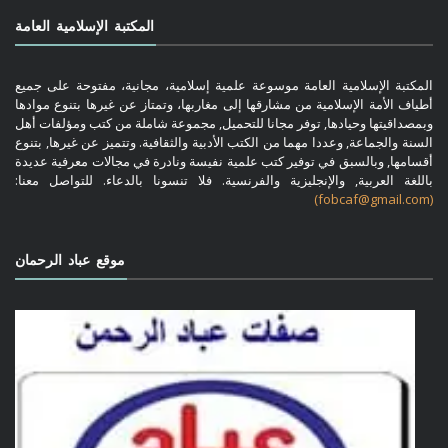
المكتبة الإسلامية العامة
المكتبة الإسلامية العامة موسوعة علمية إسلامية، مجانية، مفتوحة على جميع
أطياف الأمة الإسلامية من مشارقها إلى مغاربها، وتمتاز عن غيرها بتنوع موادها
وبمصداقيتها وحيادها, توفر مجانا للتحميل, مجموعة شاملة من كتب ومؤلفات أهل
السنة والجماعة, وعددا مهما من الكتب الأدبية والثقافية. وتتميز عن غيرها, بتنوع
أقسامها, وبالسبق في توفير كتب علمية نفيسة ونادرة في مجالات معرفية عديدة
باللغة العربية, والإنجليزية والفرنسية. فلا تنسونا بالدعاء. للتواصل معنا:
(fobcaf@gmail.com)
موقع عباد الرحمان