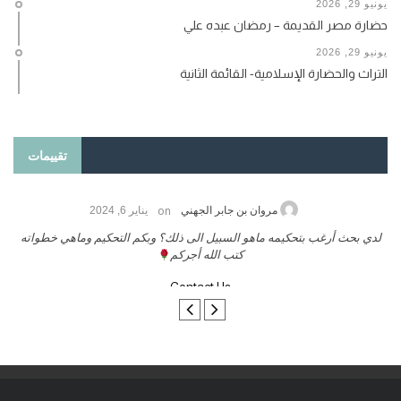
يونيو 29, 2026
حضارة مصر القديمة – رمضان عبده علي
يونيو 29, 2026
التراث والحضارة الإسلامية- القائمة الثانية
تقييمات
on
مروان بن جابر الجهني
يناير 6, 2024
لدي بحث أرغب بتحكيمه ماهو السبيل الى ذلك؟ وبكم التحكيم وماهي خطواته
كتب الله أجركم
Contact Us