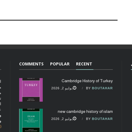
COMMENTS
POPULAR
RECENT
Cambridge History of Turkey
ا
م
BOUTAHAR
BY
يوليو 2, 2026
م
ت
ا
ع
new cambridge history of islam
و
BOUTAHAR
BY
يوليو 2, 2026
و
(fobcaf@gmail.com)