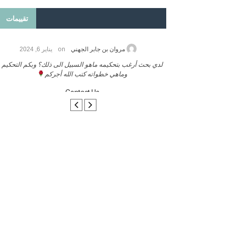
تقييمات
on
2026
مروان بن جابر الجهني
يناير 6, 2024
ب بنشر كتابي معكم
لدي بحث أرغب بتحكيمه ماهو السبيل الى ذلك؟ وبكم التحكيم
وماهي خطواته كتب الله أجركم
Contact Us