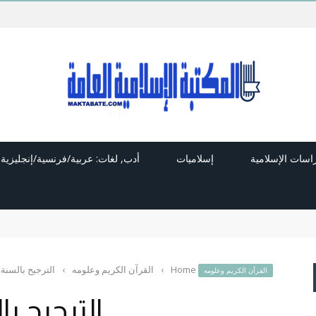
راسات الإسلامية
إسلاميات
أدب, لغات: عربية/فرنسية/إنجليزية
Home
›
القرآن الكريم وعلومه
›
الترجيح بالسنة
القرآن الكريم وعلومه
الترجيح ب