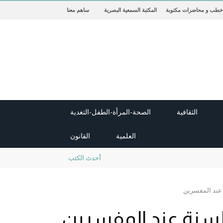
خطب و محاضرات مكتوبة
المكتبة السمعية البصرية
ساهم معنا
الثقافية
الصحة-المرأة-الطفل-التغدية
العلمية
القانون
new cambridge history of islam
أحدث الكتب
 عند المفسرين
السنة عند المفسرين