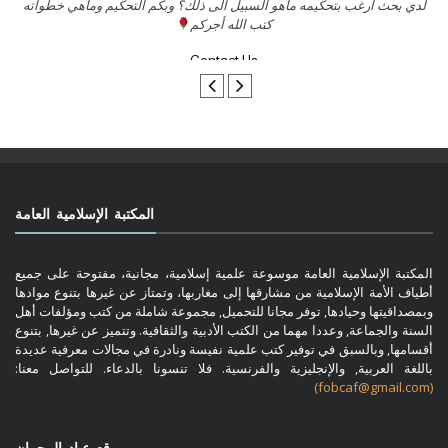
لدي بحث أرغب بتحكيمه ماهو السبيل الى ذلك؟ وبكم التحكيم وماهي خطواته
كتب الله أجركم
Contact Us
المكتبة الإسلامية العامة
المكتبة الإسلامية العامة موسوعة علمية إسلامية، مجانية، مفتوحة على جميع
أطياف الأمة الإسلامية من مشارقها إلى مغاربها، وتمتاز عن غيرها بتنوع موادها
وبمصداقيتها وحيادها, توفر مجانا للتحميل, مجموعة شاملة من كتب ومؤلفات أهل
السنة والجماعة, وعددا مهما من الكتب الأدبية والثقافية. وتتميز عن غيرها, بتنوع
أقسامها, وبالسبق في توفير كتب علمية نفيسة ونادرة في مجالات معرفية عديدة
باللغة العربية, والإنجليزية والفرنسية. فلا تنسونا بالدعاء. للتواصل معنا:
(fobcaf@gmail.com)
موقع عباد الرحمان