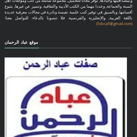
وبمصداقيتها وحيادها, توفر مجانا للتحميل, مجموعة شاملة من كتب ومؤلفات أهل
السنة والجماعة, وعددا مهما من الكتب الأدبية والثقافية. وتتميز عن غيرها, بتنوع
أقسامها, وبالسبق في توفير كتب علمية نفيسة ونادرة في مجالات معرفية عديدة
باللغة العربية, والإنجليزية والفرنسية. فلا تنسونا بالدعاء. للتواصل معنا:
(fobcaf@gmail.com)
موقع عباد الرحمان