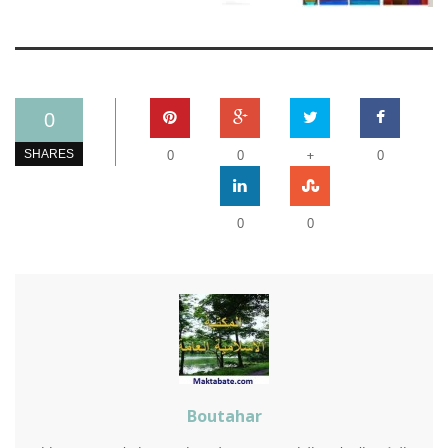
0
+
SHARES
0
0
0
0
0
Boutahar