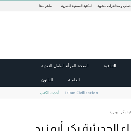
خطب و محاضرات مكتوبة
المكتبة السمعية البصرية
ساهم معنا
الثقافية
الصحة-المرأة-الطفل-التغدية
العلمية
القانون
حضارة مصر القديمة – رمضان عبده علي
أحدث الكتب
ية بكر أبو زيد
اء الحديثية بكر أبو زيد