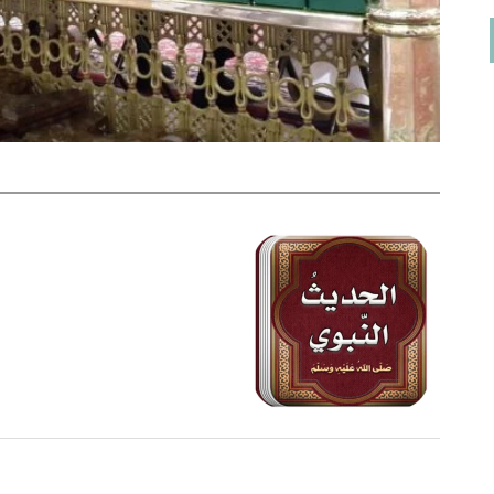
on
مروان بن جابر الجهني
يناير 6, 2024
لدي بحث أرغب بتحكيمه ماهو السبيل الى ذلك؟ وبكم التحكيم
وماهي خطواته كتب الله أجركم
Contact Us