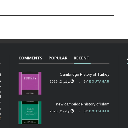
COMMENTS
POPULAR
RECENT
Cambridge History of Turkey
ا
م
BOUTAHAR
BY
يوليو 2, 2026
م
ت
ا
ع
new cambridge history of islam
و
BOUTAHAR
BY
يوليو 2, 2026
و
(fobcaf@gmail.com)