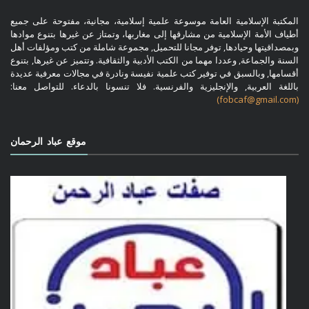
المكتبة الإسلامية العامة موسوعة علمية إسلامية، مجانية، مفتوحة على جميع
أطياف الأمة الإسلامية من مشارقها إلى مغاربها، وتمتاز عن غيرها بتنوع موادها
وبمصداقيتها وحيادها, توفر مجانا للتحميل, مجموعة شاملة من كتب ومؤلفات أهل
السنة والجماعة, وعددا مهما من الكتب الأدبية والثقافية. وتتميز عن غيرها, بتنوع
أقسامها, وبالسبق في توفير كتب علمية نفيسة ونادرة في مجالات معرفية عديدة
باللغة العربية, والإنجليزية والفرنسية. فلا تنسونا بالدعاء. للتواصل معنا:
(fobcaf@gmail.com)
موقع عباد الرحمان