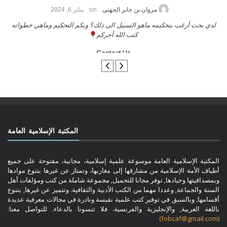
on
مروان بن جابر الجهني
يناير 6, 2024
لدي بحث أرغب بتحكيمه ماهو السبيل الى ذلك؟ وبكم التحكيم وماهي خطواته
كتب الله أجركم
Contact Us
المكتبة الإسلامية العامة
المكتبة الإسلامية العامة موسوعة علمية إسلامية، مجانية، مفتوحة على جميع
أطياف الأمة الإسلامية من مشارقها إلى مغاربها، وتمتاز عن غيرها بتنوع موادها
وبمصداقيتها وحيادها, توفر مجانا للتحميل, مجموعة شاملة من كتب ومؤلفات أهل
السنة والجماعة, وعددا مهما من الكتب الأدبية والثقافية. وتتميز عن غيرها, بتنوع
أقسامها, وبالسبق في توفير كتب علمية نفيسة ونادرة في مجالات معرفية عديدة
باللغة العربية, والإنجليزية والفرنسية. فلا تنسونا بالدعاء. للتواصل معنا:
(fobcaf@gmail.com)