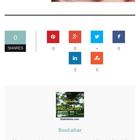
0
+
SHARES
0
0
0
0
0
Boutahar