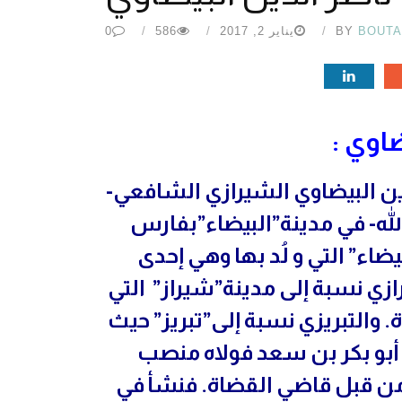
BOUT
BY
يناير 2, 2017
586
0
اوي :
دين البيضاوي الشيرازي الشافعي-
الله- في مدينة”البيضاء”بفارس
ضاء” التي و لُد بها وهي إحدى
ي نسبة إلى مدينة”شيراز” التي
والتبريزي نسبة إلى”تبريز” حيث
ك أبو بكر بن سعد فولاه منصب
من قبل قاضي القضاة. فنشأ في