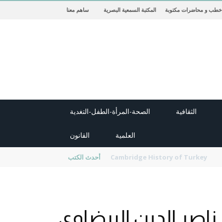
خطب و محاضرات مكتوبة
المكتبة السمعية البصرية
ساهم معنا
الثقافية
الصحة-المرأة-الطفل-التغدية
العلمية
القانون
new cambridge history of islam
أحدث الكتب
ناصر الدين البيضاوي