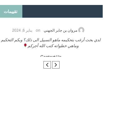
تقييمات
on
2026
مروان بن جابر الجهني
يناير 6, 2024
ب بنشر كتابي معكم
لدي بحث أرغب بتحكيمه ماهو السبيل الى ذلك؟ وبكم التحكيم
وماهي خطواته كتب الله أجركم
Contact Us