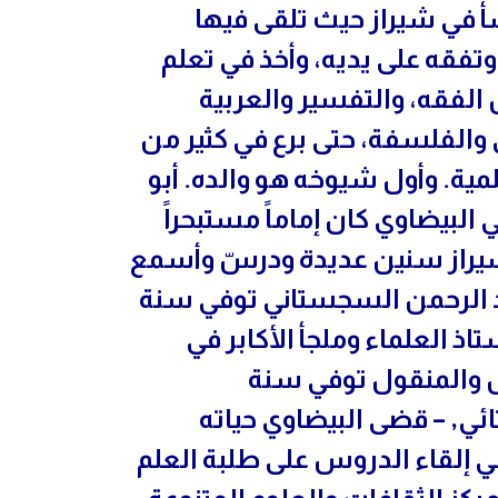
في شيراز حيث تلقى فيها
وتفقه على يديه، وأخذ في تعلم
الفقه، والتفسير والعربية
 والفلسفة، حتى برع في كثير من
مية. وأول شيوخه هو والده. أبو
لبيضاوي كان إماماً مستبحراً
بشيراز سنين عديدة ودرسّ وأسمع
د الرحمن السجستاني توفي سنة
تاذ العلماء وملجأ الأكابر في
ل والمنقول توفي سنة
تائي, – قضى البيضاوي حياته
ي إلقاء الدروس على طلبة العلم