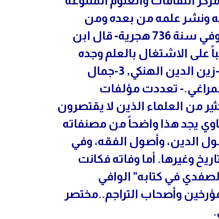
ركز الثقافات والعلوم المتنوعة
تبه ونشر علمه من بعده ومن
هؤلاء التلاميذ-1 : فخر الدين الجاربردي: توفي سنة 736 هجرية- قال ابن
اظباً على الاشتغال بالعلم وجده
يوسف أحد شيوخ العلم المشهورين..2-زين الدين الهنكي, 3-جمال
 الكسائي, 4-روح الدين الطيار, 5-المراغي.- تعددت مؤلفات
ر من العلماء الذين لا يقتصرون
اوي يجد هذا واضحاً من مصنفاته
ول الدين، وأصول الفقه، وفي
اريخ وغيرها. أما وفاته فكانت
ها الصفدي في كتابه” الوافي
مؤرخين وأصحاب التراجم..مختصر
.