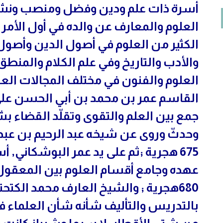
أسرة ذات علم ودين وفضل ومنصب ونشأ 
العلوم والمعارف عن والده في أول الأمر 
الكثير من العلوم في أصول الدين وأصول 
والأدب والتاريخ وفي علم الكلام والمنطق
العلوم والفنون في مختلف المجالات العل
القاسم عمر بن محمد بن أبي الحسن علي ا
جمع بين العلم والتقوى وتقلّد القضاء 
وحدثّ وروى عن شيخه عبد الرحيم بن عب
675 هجرية ;ثم على يد عمر البوشكاني, أس
عهده وجامع أقسام العلوم بين المعقو
680هجرية ; والشيخ العارف محمد الكتح
بالتدريس والتأليف شأنه شأن العلماء ف