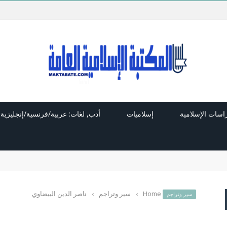
راسات الإسلامية
إسلاميات
أدب, لغات: عربية/فرنسية/إنجليزية
Home
›
سير وتراجم
›
ناصر الدين البيضاوي
سير وتراجم