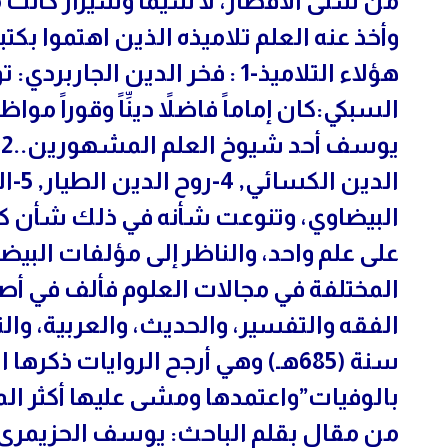
من شتى الأقطار، لا سيما وشيراز كانت م
وأخذ عنه العلم تلاميذه الذين اهتموا بك
السبكي:كان إماماً فاضلاً دينِّاً وقوراً مو
الدين
البيضاوي، وتنوعت شأنه في ذلك شأن كثي
على علم واحد، والناظر إلى مؤلفات البيض
المختلفة في مجالات العلوم فألف في أص
الفقه والتفسير، والحديث، والعربية، والت
سنة (685هـ) وهي أرجح الروايات ذكر
بالوفيات”واعتمدها ومشى عليها أكثر ال
من مقال بقلم الباحث: يوسف الحزيمري