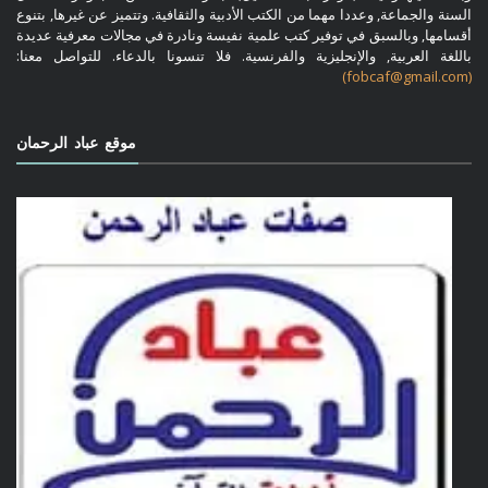
السنة والجماعة, وعددا مهما من الكتب الأدبية والثقافية. وتتميز عن غيرها, بتنوع
أقسامها, وبالسبق في توفير كتب علمية نفيسة ونادرة في مجالات معرفية عديدة
باللغة العربية, والإنجليزية والفرنسية. فلا تنسونا بالدعاء. للتواصل معنا:
(fobcaf@gmail.com)
موقع عباد الرحمان