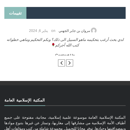
تقييمات
on
حامد الزريقي
يناير 25, 2026
السلام عليكم ورحمة الله وبركاتة أرغب بنشر كتابي معكم
لد
تواصل معنا
المكتبة الإسلامية العامة
المكتبة الإسلامية العامة موسوعة علمية إسلامية، مجانية، مفتوحة على جميع
أطياف الأمة الإسلامية من مشارقها إلى مغاربها، وتمتاز عن غيرها بتنوع موادها
وبمصداقيتها وحيادها, توفر مجانا للتحميل, مجموعة شاملة من كتب ومؤلفات أهل