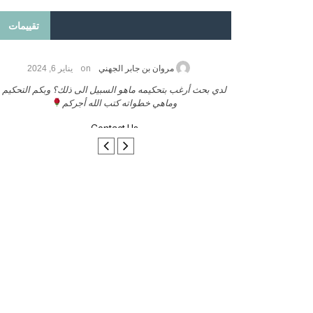
تقييمات
on
2026
مروان بن جابر الجهني
يناير 6, 2024
ب بنشر كتابي معكم
لدي بحث أرغب بتحكيمه ماهو السبيل الى ذلك؟ وبكم التحكيم
وماهي خطواته كتب الله أجركم
Contact Us