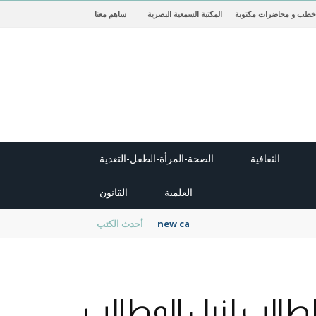
خطب و محاضرات مكتوبة
المكتبة السمعية البصرية
ساهم معنا
الثقافية
الصحة-المرأة-الطفل-التغدية
العلمية
القانون
new cambridge history of islam
أحدث الكتب
لطالب لنيل المطالب