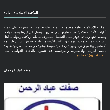
المكتبة الإسلامية العامة
المكتبة الإسلامية العامة موسوعة علمية إسلامية، مجانية، مفتوحة على جميع
أطياف الأمة الإسلامية من مشارقها إلى مغاربها، وتمتاز عن غيرها بتنوع موادها
وبمصداقيتها وحيادها, توفر مجانا للتحميل, مجموعة شاملة من كتب ومؤلفات أهل
السنة والجماعة, وعددا مهما من الكتب الأدبية والثقافية. وتتميز عن غيرها, بتنوع
أقسامها, وبالسبق في توفير كتب علمية نفيسة ونادرة في مجالات معرفية عديدة
باللغة العربية, والإنجليزية والفرنسية. فلا تنسونا بالدعاء. للتواصل معنا:
(fobcaf@gmail.com)
موقع عباد الرحمان