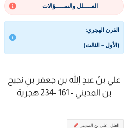
العـــــلل والســـــؤالات
القرن الهجري:
(الأول – الثالث)
علي بنُ عبدِ اللهِ بنِ جعفر بنِ نجيح
بن المديني - 161 -234 هجرية
العلل- علي بن المديني