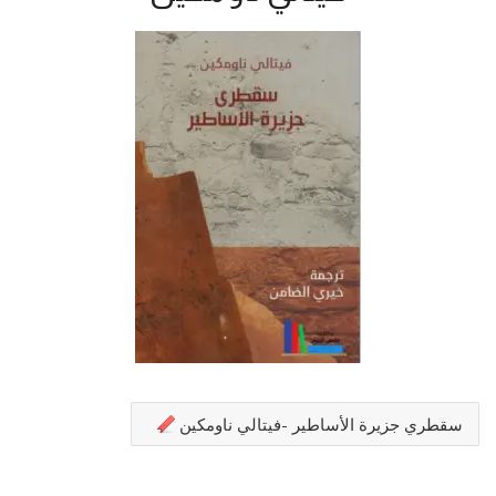
سقطري جزيرة الأساطير -فيتالي ناومكين