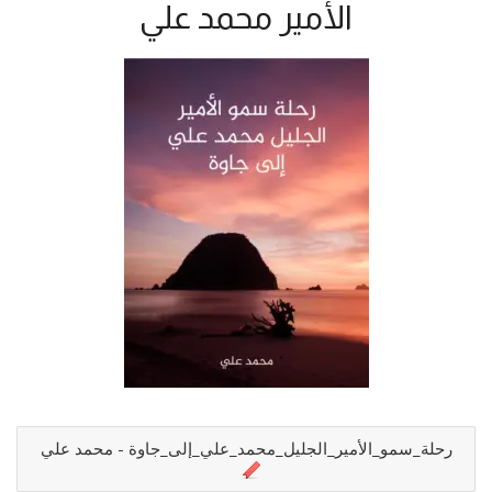
الأمير محمد علي
رحلة_سمو_الأمير_الجليل_محمد_علي_إلى_جاوة - محمد علي