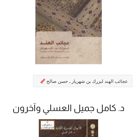
عجائب الهند لبزرك بن شهريار ـ حسن صالح
د. كامل جميل العسلي وآخرون