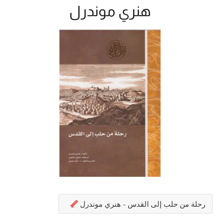
هنري موندرل
رحلة من حلب إلى القدس - هنري موندرل