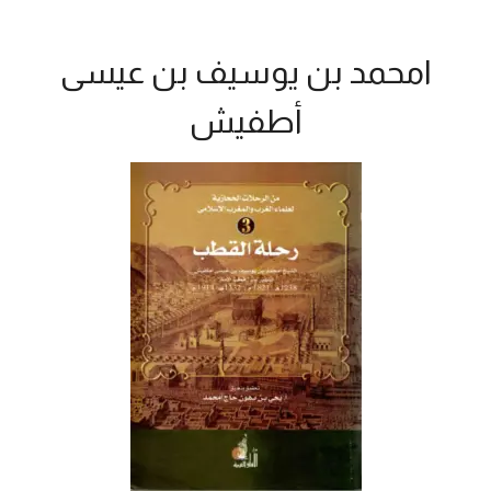
امحمد بن يوسيف بن عيسى
أطفيش