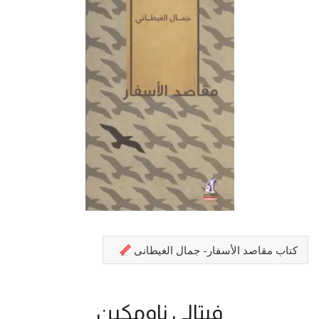
كتاب مقاصد الأسفار- جمال الغيطانى
فيتالي ناومكين