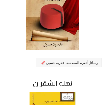
رسائل أنقرة المقدسة -قدرية حسين
نهلة الشقران