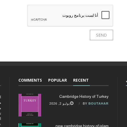
COMMENTS
POPULAR
RECENT
Cambridge History of Turkey
ا
م
BOUTAHAR
BY
يوليو 2, 2026
م
ت
ا
ع
new cambridge history of islam