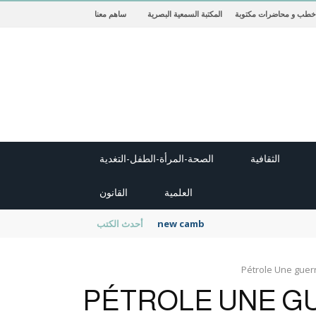
خطب و محاضرات مكتوبة
المكتبة السمعية البصرية
ساهم معنا
الثقافية
الصحة-المرأة-الطفل-التغدية
العلمية
القانون
new cambridge history of islam
أحدث الكتب
Pétrole Une guer
PÉTROLE UNE G