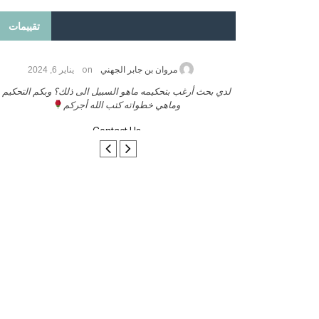
تقييمات
on
2026
مروان بن جابر الجهني
يناير 6, 2024
ب بنشر كتابي معكم
لدي بحث أرغب بتحكيمه ماهو السبيل الى ذلك؟ وبكم التحكيم
وماهي خطواته كتب الله أجركم
Contact Us