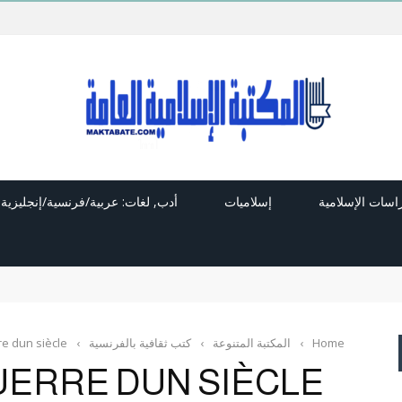
راسات الإسلامية
إسلاميات
أدب, لغات: عربية/فرنسية/إنجليزية
Home
›
المكتبة المتنوعة
›
كتب ثقافية بالفرنسية
›
re dun siècle
UERRE DUN SIÈCLE